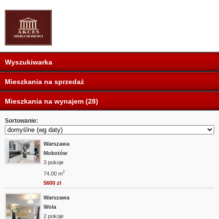
Wyszukiwarka
Mieszkania na sprzedaż
Mieszkania na wynajem (28)
Sortowanie:
Warszawa
Mokotów
3 pokoje
2
74.00 m
5600 zł
Warszawa
Wola
2 pokoje