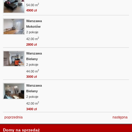
2
54.00 m
4900 zł
Warszawa
Mokotów
2 pokoje
2
42.00 m
2800 zł
Warszawa
Bielany
2 pokoje
2
44.00 m
3000 zł
Warszawa
Bielany
2 pokoje
2
42.00 m
3400 zł
poprzednia
następna
Domy na sprzedaż